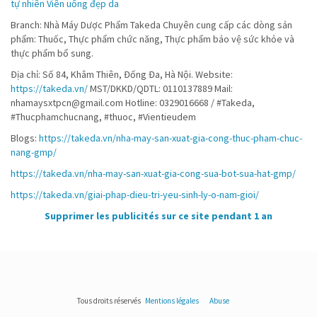
tự nhiên
Viên uống đẹp da
Branch: Nhà Máy Dược Phẩm Takeda Chuyên cung cấp các dòng sản
phẩm: Thuốc, Thực phẩm chức năng, Thực phẩm bảo vệ sức khỏe và
thực phẩm bổ sung.
Địa chỉ: Số 84, Khâm Thiên, Đống Đa, Hà Nội. Website:
https://takeda.vn/
MST/DKKD/QDTL: 0110137889 Mail:
nhamaysxtpcn@gmail.com Hotline: 0329016668 / #Takeda,
#Thucphamchucnang, #thuoc, #Vientieudem
Blogs:
https://takeda.vn/nha-may-san-xuat-gia-cong-thuc-pham-chuc-
nang-gmp/
https://takeda.vn/nha-may-san-xuat-gia-cong-sua-bot-sua-hat-gmp/
https://takeda.vn/giai-phap-dieu-tri-yeu-sinh-ly-o-nam-gioi/
Supprimer les publicités sur ce site pendant 1 an
Tous droits réservés
Mentions légales
Abuse