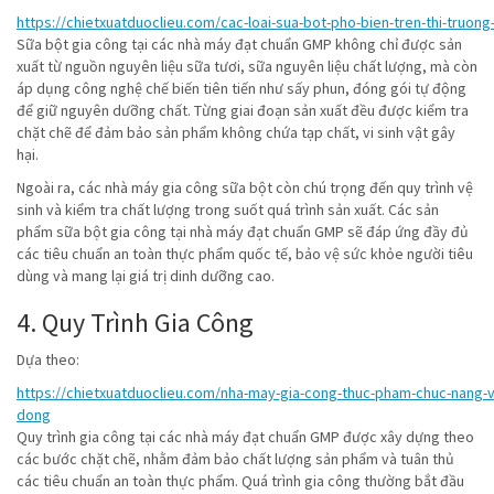
https://chietxuatduoclieu.com/cac-loai-sua-bot-pho-bien-tren-thi-truong
Sữa bột gia công tại các nhà máy đạt chuẩn GMP không chỉ được sản
xuất từ nguồn nguyên liệu sữa tươi, sữa nguyên liệu chất lượng, mà còn
áp dụng công nghệ chế biến tiên tiến như sấy phun, đóng gói tự động
để giữ nguyên dưỡng chất. Từng giai đoạn sản xuất đều được kiểm tra
chặt chẽ để đảm bảo sản phẩm không chứa tạp chất, vi sinh vật gây
hại.
Ngoài ra, các nhà máy gia công sữa bột còn chú trọng đến quy trình vệ
sinh và kiểm tra chất lượng trong suốt quá trình sản xuất. Các sản
phẩm sữa bột gia công tại nhà máy đạt chuẩn GMP sẽ đáp ứng đầy đủ
các tiêu chuẩn an toàn thực phẩm quốc tế, bảo vệ sức khỏe người tiêu
dùng và mang lại giá trị dinh dưỡng cao.
4. Quy Trình Gia Công
Dựa theo:
https://chietxuatduoclieu.com/nha-may-gia-cong-thuc-pham-chuc-nang-v
dong
Quy trình gia công tại các nhà máy đạt chuẩn GMP được xây dựng theo
các bước chặt chẽ, nhằm đảm bảo chất lượng sản phẩm và tuân thủ
các tiêu chuẩn an toàn thực phẩm. Quá trình gia công thường bắt đầu