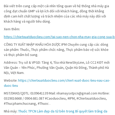
Bài viết trên cung cấp một cái nhìn tổng quan về hệ thống nhà máy gia
công đạt chuẩn GMP và lợi ích đối với khách hàng, đồng thời khẳng
định cam kết chất lượng và trách nhiệm của các nhà máy này đối với
khách hàng và người tiêu dùng.
Xem thêm:
https://chietxuatduoclieu.com/tai-sao-nen-chon-nha-may-gia-cong-sua-
CÔNG TY XUẤT NHẬP KHẨU HÓA DƯỢC IPM Chuyên cung cấp các dòng
sản phẩm: Thuốc, Thực phẩm chức năng, Thực phẩm bảo vệ sức khỏe
và thực phẩm bổ sung.
Address: Trụ sở & VPGD: Tầng 4, Tòa nhà NewSkyLine, Lô CC2 KĐT mới
Văn Quán – Yên Phúc, Phường Văn Quán, Quận Hà Đông, Thành phố Hà
Nội, Việt Nam.
Website:
https://chietxuatduoclieu.com/chiet-xuat-duoc-lieu-nau-cao-
duoc-lieu
MST/DKKD/QDTL: 0109641139 Mail: nhamaysxtpcn@gmail.com Hotline:
0329016668 / 0904.681.087 #Caoduoclieu, #IPM, #Chietxuatduoclieu,
#Thucphamchucnang, #Thuoc .
Nhà máy:
Thuốc TPCN
Làm đẹp da từ bên trong
Bí quyết làm trắng da