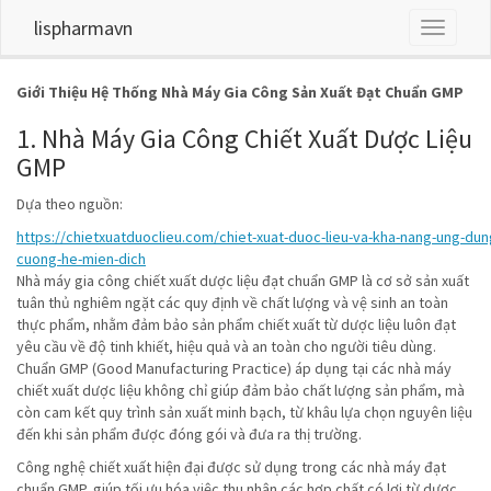
lispharmavn
Toggle
navigati
Giới Thiệu Hệ Thống Nhà Máy Gia Công Sản Xuất Đạt Chuẩn GMP
1. Nhà Máy Gia Công Chiết Xuất Dược Liệu
GMP
Dựa theo nguồn:
https://chietxuatduoclieu.com/chiet-xuat-duoc-lieu-va-kha-nang-ung-du
cuong-he-mien-dich
Nhà máy gia công chiết xuất dược liệu đạt chuẩn GMP là cơ sở sản xuất
tuân thủ nghiêm ngặt các quy định về chất lượng và vệ sinh an toàn
thực phẩm, nhằm đảm bảo sản phẩm chiết xuất từ dược liệu luôn đạt
yêu cầu về độ tinh khiết, hiệu quả và an toàn cho người tiêu dùng.
Chuẩn GMP (Good Manufacturing Practice) áp dụng tại các nhà máy
chiết xuất dược liệu không chỉ giúp đảm bảo chất lượng sản phẩm, mà
còn cam kết quy trình sản xuất minh bạch, từ khâu lựa chọn nguyên liệu
đến khi sản phẩm được đóng gói và đưa ra thị trường.
Công nghệ chiết xuất hiện đại được sử dụng trong các nhà máy đạt
chuẩn GMP, giúp tối ưu hóa việc thu nhận các hợp chất có lợi từ dược