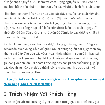
từ việc nhận nguyên liệu, kiểm tra chất lượng nguyên liệu đầu vào để
loại bỏ những sản phẩm không đạt yêu cầu về độ tinh khiết, chất lượng.
Tiếp theo, nguyên liệu được đưa vào các dây chuyền sản xuất hiện đại,
nơi sẽ tiến hành các bước chế biến và xử lý, tùy thuộc vào loại sản
phẩm cần gia công (chiết xuất dược liệu, thực phẩm chức năng, sữa
bột, v.v.). Các công đoạn chế biến luôn được kiểm tra chất lượng, từ
nhiệt độ, độ ẩm đến thời gian chế biến để đảm bảo các dưỡng chất và
dược tính không bị mất đi.
Sau khi hoàn thiện, sản phẩm sẽ được đóng gói trong môi trường sạch
sẽ và bảo quản đúng cách để giữ được chất lượng lâu dài. Quy trình này
không chỉ đáp ứng yêu cầu về an toàn thực phẩm mà còn đảm bảo sự
minh bạch và kiểm soát chất lượng ở mỗi giai đoạn sản xuất. Nhà máy
gia công đạt chuẩn GMP cam kết cung cấp sản phẩm chất lượng, giúp
các doanh nghiệp đạt được thành công trong ngành dược phẩm và
thực phẩm chức năng. Theo:
https://chietxuatduoclieu.com/gia-cong-thuc-pham-chuc-nang-tu
tiem-nang-phat-trien-ben-vung
5. Trách Nhiệm Với Khách Hàng
Trách nhiệm với khách hàng là yếu tố quan trọng giúp các nhà máy gia